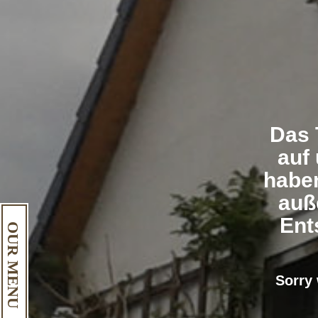
Das 
auf
haben
auß
Ent
OUR MENU
Sorry 